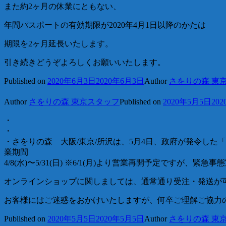
また約2ヶ月の休業にともない、
年間パスポートの有効期限が2020年4月1日以降のかたは
期限を2ヶ月延長いたします。
引き続きどうぞよろしくお願いいたします。
Published on
2020年6月3日
2020年6月3日
Author
さをりの森 東
Author
さをりの森 東京スタッフ
Published on
2020年5月5日
20
・
・
・
さをりの森 大阪/東京/所沢は、5月4日、政府が発令し
業期間
4/8(水)〜5/31(日) ※6/1(月)より営業再開予定です
オンラインショップに関しましては、通常通り受注・発送が
お客様にはご迷惑をおかけいたしますが、何卒ご理解ご協力
Published on
2020年5月5日
2020年5月5日
Author
さをりの森 東