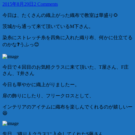
2015年8月29日
2 Comments
今日は、たくさんの織上がった織布で教室は華盛り🌻
茨城から通って来て頂いているM下さん。
染糸にストレッチ糸を四角に入れた織り布、何かに仕立てる
のかな❓うふっ😊
今日で４回目のお気軽クラスに来て頂いた、T屋さん、F庄
さん、T井さん
今日も華やかに織上がりましたー。
扉の飾りにしたり、フリークロスとして、
インテリアのアイテムに織布を楽しんでくれるのが嬉しいー
😆
先日、'織り人クラス'に入会してくれたS藤さん