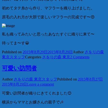
初めてタテ糸から作り、マフラーを織り上げました。
原毛の入れ方が大胆で楽しいマフラーの完成です〜😍
私も織ってみたいと思ったあなたすぐに織りに来て〜
待ってま〜す😀
Published on
2015年8月29日
2015年8月29日
Author
さをりの森
東京スタッフ
Categories
さをりの森 東京
2 Comments
可愛い訪問者
Author
さをりの森 東京スタッフ
Published on
2015年8月27日
2015年8月29日
Leave a comment
可愛い訪問者が織りにきてくれました😊
横浜からママとお嬢さんの親子で🎶