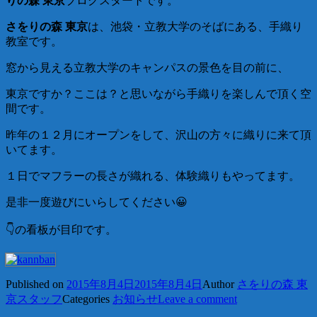
りの森 東京
ブログスタートです。
さをりの森 東京
は、池袋・立教大学のそばにある、手織り
教室です。
窓から見える立教大学のキャンパスの景色を目の前に、
東京ですか？ここは？と思いながら手織りを楽しんで頂く空
間です。
昨年の１２月にオープンをして、沢山の方々に織りに来て頂
いてます。
１日でマフラーの長さが織れる、体験織りもやってます。
是非一度遊びにいらしてください😀
👇の看板が目印です。
Published on
2015年8月4日
2015年8月4日
Author
さをりの森 東
京スタッフ
Categories
お知らせ
Leave a comment