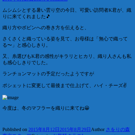
ムシムシとする暑い雲り空の今日、可愛い訪問者K君が、織
りに来てくれました🎵
織り方やボビンへの巻き方を伝えると、
さくさくと織っている姿を見て、お母様は「無心で織って
る〜」と感心しきり。
又、糸選びもK君の感性がキラリとヒカリ、織り人さんも私
も感心しきりでした。
ランチョンマットの予定だったようですが
ポシェットに変更して最後まで仕上げて、ハイ・チーズ✌️
今度は、冬のマフラーを織りに来てね😀
Published on
2015年8月12日
2015年8月29日
Author
さをりの森