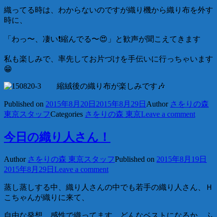
織ってる時は、わからないのですが織り機から織り布を外す
時に、
「わっ〜、凄い❗️縮んでる〜😍」と歓声が聞こえてきます
私も楽しみで、率先してお片づけを手伝いに行っちゃいます
😁
縮絨後の織り布が楽しみです🎶
Published on
2015年8月20日
2015年8月29日
Author
さをりの森
東京スタッフ
Categories
さをりの森 東京
Leave a comment
今日の織り人さん！
Author
さをりの森 東京スタッフ
Published on
2015年8月19日
2015年8月29日
Leave a comment
蒸し蒸しする中、織り人さんの中でも若手の織り人さん、Ｈ
こちゃんが織りに来て、
自由な発想、感性で織ってます。どんなベストになるか、ふ