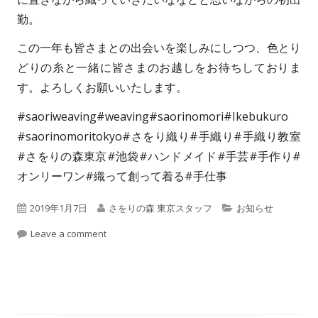
勤。
n
この一年も皆さまとの出会いを楽しみにしつつ、色とり
どりの糸と一緒に皆さまのお越しをお待ちしておりま
す。よろしくお願いいたします。
#saoriweaving#weaving#saorinomori#Ikebukuro
#saorinomoritokyo#さをり織り#手織り#手織り教室
#さをりの森東京#池袋#ハンドメイド#手芸#手作り#
オンリーワン#織って創って着る#手仕事
P
2019年1月7日
A
さをりの森 東京スタッフ
C
お知らせ
u
Leave a comment
u
a
b
t
t
l
h
e
i
o
g