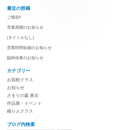
s
r
o
最近の投稿
Main
ご報告❗️
h
r
Sidebar
営業再開のお知らせ
e
i
(タイトルなし)
d
e
営業時間短縮のお知らせ
o
s
臨時休業のお知らせ
n
カテゴリー
お気軽クラス
お知らせ
さをりの森 東京
作品展・イベント
織り人クラス
ブログ内検索