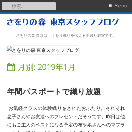
検
Primary
Menu
索:
Menu
Skip
to
content
さをりの森 東京は、さをり織りを伝える手織り教室です。
月別: 2019年1月
年間パスポートで織り放題
お気軽クラスの体験織りをされたおふたり。それぞれ
息子さんやお友達へのプレゼントだそうです。昨日は他
にもご主人のベストになる予定の布や娘さんへのマフラ