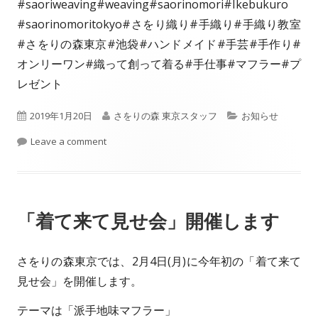
#saoriweaving#weaving#saorinomori#Ikebukuro
#saorinomoritokyo#さをり織り#手織り#手織り教室
#さをりの森東京#池袋#ハンドメイド#手芸#手作り#
オンリーワン#織って創って着る#手仕事#マフラー#プ
レゼント
P
2019年1月20日
A
さをりの森 東京スタッフ
C
お知らせ
u
Leave a comment
u
a
b
t
t
l
h
e
「着て来て見せ会」開催します
i
o
g
s
r
o
さをりの森東京では、2月4日(月)に今年初の「着て来て
h
r
見せ会」を開催します。
e
i
テーマは「派手地味マフラー」