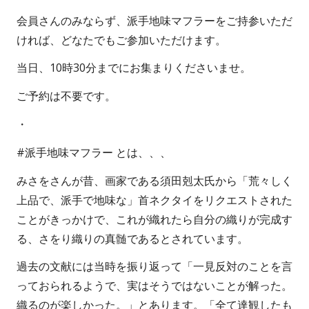
d
e
会員さんのみならず、派手地味マフラーをご持参いただ
o
s
ければ、どなたでもご参加いただけます。
n
当日、10時30分までにお集まりくださいませ。
ご予約は不要です。
・
#派手地味マフラー とは、、、
みさをさんが昔、画家である須田剋太氏から「荒々しく
上品で、派手で地味な」首ネクタイをリクエストされた
ことがきっかけで、これが織れたら自分の織りが完成す
る、さをり織りの真髄であるとされています。
過去の文献には当時を振り返って「一見反対のことを言
っておられるようで、実はそうではないことが解った。
織るのが楽しかった。」とあります。「全て達観したも