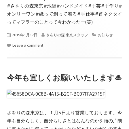
#さをりの森東京#池袋#ハンドメイド#手芸#手作り#
オンリーワン#織って創って着る#手仕事#首ネクタイ
ってマフラーのことって今わかったー(笑)
P
2019年1月17日
A
さをりの森 東京スタッフ
C
お知らせ
u
Leave a comment
u
a
b
t
t
l
h
e
今年も宜しくお願いいたします🎍
i
o
g
s
r
o
h
r
e
i
さをりの森東京は、１月5日より営業しております。今
d
e
年も自分らしく、自分らしさとはなんなのかを頭の片隅
に置きながら織っていきたいななどと思いながらの初出
o
s